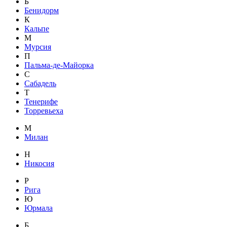
Б
Бенидорм
К
Кальпе
М
Мурсия
П
Пальма-де-Майорка
С
Сабадель
Т
Тенерифе
Торревьеха
М
Милан
Н
Никосия
Р
Рига
Ю
Юрмала
Б