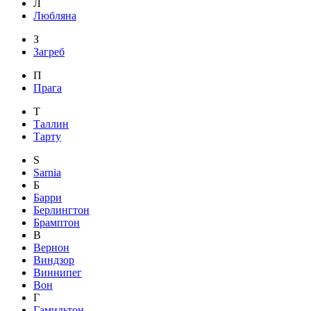
Л
Любляна
З
Загреб
П
Прага
Т
Таллин
Тарту
S
Sarnia
Б
Барри
Берлингтон
Брамптон
В
Вернон
Виндзор
Виннипег
Вон
Г
Гамильтон