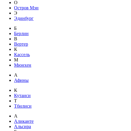
О
Остров Мэн
Э
Эдинбург
Б
Берлин
В
Вертер
К
Кассель
М
Мюнхен
А
Афины
К
Кутаиси
Т
Тбилиси
А
Аликанте
Альсира