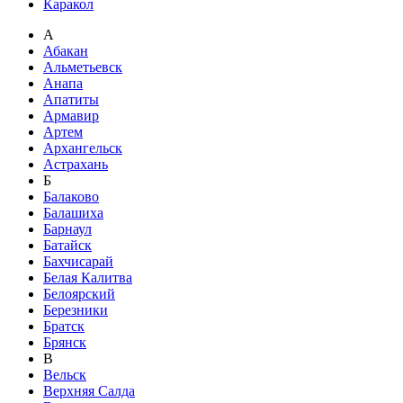
Каракол
А
Абакан
Альметьевск
Анапа
Апатиты
Армавир
Артем
Архангельск
Астрахань
Б
Балаково
Балашиха
Барнаул
Батайск
Бахчисарай
Белая Калитва
Белоярский
Березники
Братск
Брянск
В
Вельск
Верхняя Салда