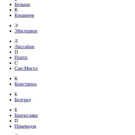
Бельцы
К
Кишинев
Э
Эйндховен
Л
Лиссабон
П
Порто
С
Сан-Мигел
К
Констанца
Б
Белград
Б
Братислава
П
Прьевидза