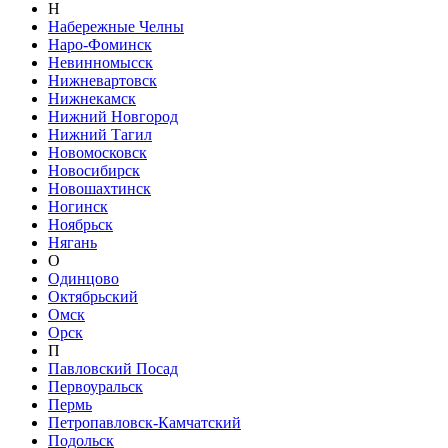
Н
Набережные Челны
Наро-Фоминск
Невинномысск
Нижневартовск
Нижнекамск
Нижний Новгород
Нижний Тагил
Новомосковск
Новосибирск
Новошахтинск
Ногинск
Ноябрьск
Нягань
О
Одинцово
Октябрьский
Омск
Орск
П
Павловский Посад
Первоуральск
Пермь
Петропавловск-Камчатский
Подольск