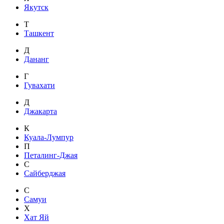
Якутск
Т
Ташкент
Д
Дананг
Г
Гувахати
Д
Джакарта
К
Куала-Лумпур
П
Петалинг-Джая
С
Сайберджая
С
Самуи
Х
Хат Яй