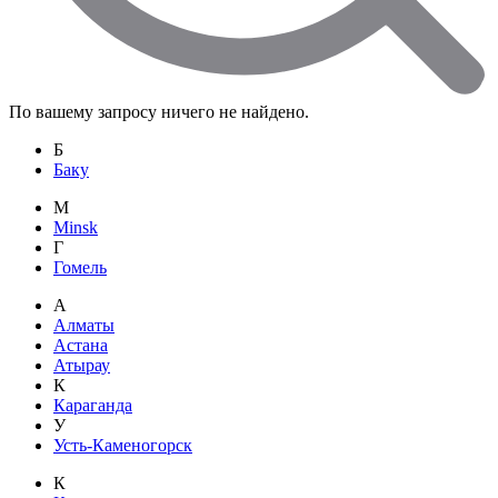
По вашему запросу ничего не найдено.
Б
Баку
M
Minsk
Г
Гомель
А
Алматы
Астана
Атырау
К
Караганда
У
Усть-Каменогорск
К