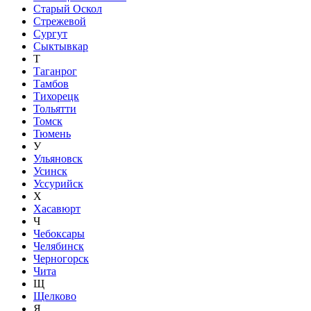
Старый Оскол
Стрежевой
Сургут
Сыктывкар
Т
Таганрог
Тамбов
Тихорецк
Тольятти
Томск
Тюмень
У
Ульяновск
Усинск
Уссурийск
Х
Хасавюрт
Ч
Чебоксары
Челябинск
Черногорск
Чита
Щ
Щелково
Я