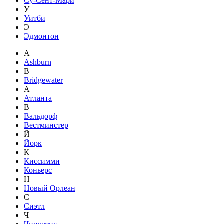
Су-Сент-Мари
У
Уитби
Э
Эдмонтон
A
Ashburn
B
Bridgewater
А
Атланта
В
Вальдорф
Вестминстер
Й
Йорк
К
Киссимми
Коньерс
Н
Новый Орлеан
С
Сиэтл
Ч