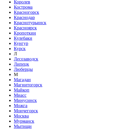
Королев
Кострома
Красногорск
Краснодар
Краснотурьинск
Красноярск
Кропоткин
Кулебаки
Кунгур
Курск
Л
Лесозаводск
Липецк
Люберцы
М
Магадан
Магнитогорск
Майкоп
Миасс
Минусинск
Можга
Мончегорск
Москва
Мурманск
Мытищи