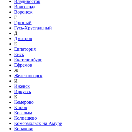
Владивосток
Волгоград
Воронеж
Г
Грозный
Гусь-Хрустальный
Д
Дмитров
Е
Евпатория
Ейск
Екатеринбург
Ефремов
Ж
Железногорск
И
Ижевск
Иркутск
К
Кемерово
Киров
Когалым
Колпашево
Комсомольск-на-Амуре
Конаково