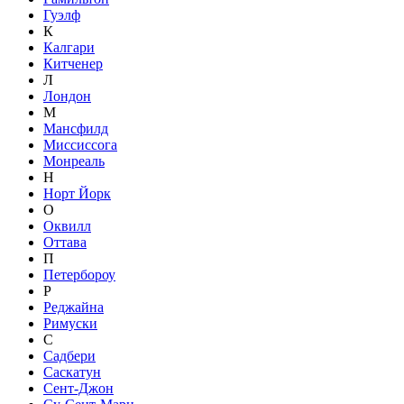
Гуэлф
К
Калгари
Китченер
Л
Лондон
М
Мансфилд
Миссиссога
Монреаль
Н
Норт Йорк
О
Оквилл
Оттава
П
Петербороу
Р
Реджайна
Римуски
С
Садбери
Саскатун
Сент-Джон