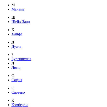
М
Манама
Ш
Шейх-Заид
Х
Хайфа
Д
Дуала
Б
Бургкирхен
Л
Линц
С
София
С
Сараево
К
Кэмберли