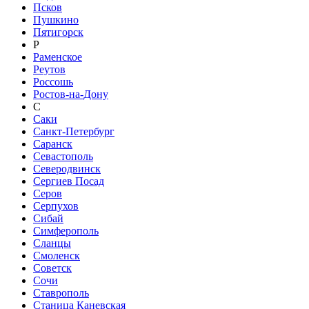
Псков
Пушкино
Пятигорск
Р
Раменское
Реутов
Россошь
Ростов-на-Дону
С
Саки
Санкт-Петербург
Саранск
Севастополь
Северодвинск
Сергиев Посад
Серов
Серпухов
Сибай
Симферополь
Сланцы
Смоленск
Советск
Сочи
Ставрополь
Станица Каневская